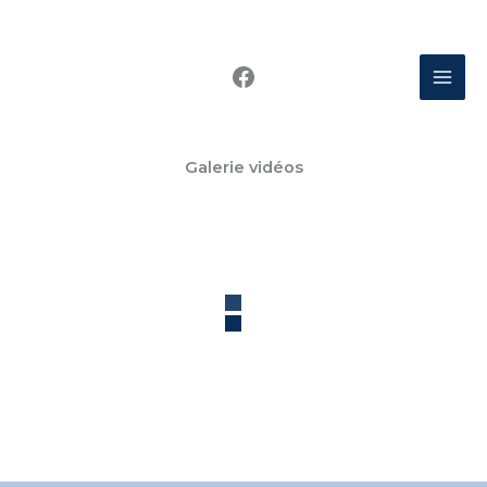
Aller
au
Facebook
contenu
Galerie vidéos