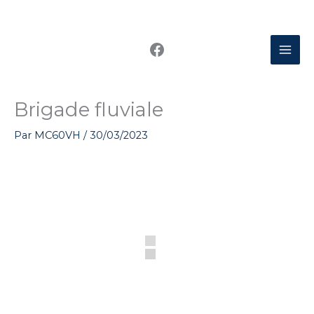
Aller
au
Facebook
contenu
Brigade fluviale
Par
MC60VH
/
30/03/2023